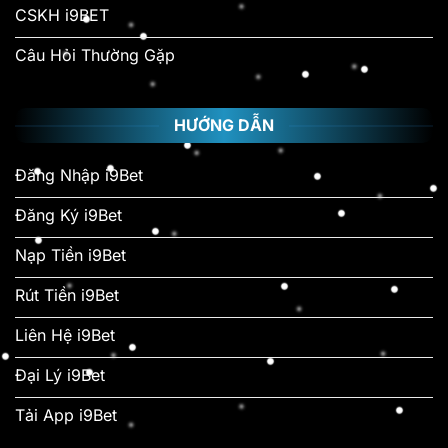
CSKH i9BET
Câu Hỏi Thường Gặp
HƯỚNG DẪN
Đăng Nhập i9Bet
Đăng Ký i9Bet
Nạp Tiền i9Bet
Rút Tiền i9Bet
Liên Hệ i9Bet
Đại Lý i9Bet
Tải App i9Bet