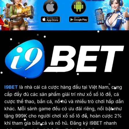
Quyết
Chiến
Thắng
Bách
Lớn
Thắng
Cực
Đã
Tại
I9BET
I9BET
là nhà cái cá cược hàng đầu tại Việt Nam, cung
cấp đầy đủ các sản phẩm giải trí như xổ số lô đề, cá
cược thể thao, bắn cá, nổ hũ và nhiều trò chơi hấp dẫn
khác. Mỗi sảnh game đều có ưu đãi riêng, nổi bật như
tặng 999K cho người chơi xổ số lô đề, hoàn cược 2%
khi tham gia bắn cá và nổ hũ. Đăng ký I9BET nhanh