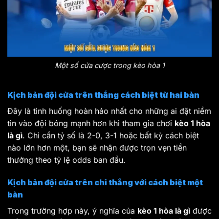
Một số cửa cược trong kèo hòa 1
Kịch bản đội cửa trên thắng cách biệt từ hai bàn
Đây là tình huống hoàn hảo nhất cho những ai đặt niềm
tin vào đội bóng mạnh hơn khi tham gia chơi
kèo 1 hòa
là gì
. Chỉ cần tỷ số là 2-0, 3-1 hoặc bất kỳ cách biệt
nào lớn hơn một, bạn sẽ nhận được trọn vẹn tiền
thưởng theo tỷ lệ odds ban đầu.
Kịch bản đội cửa trên chỉ thắng với cách biệt một
bàn
Trong trường hợp này, ý nghĩa của
kèo 1 hòa là gì
được