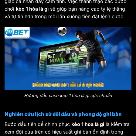
giác cá nhân đầy cảm tính. Việc thành thạo các bước
chơi
kèo 1 hòa là gì
sẽ giúp bạn nâng cao tỷ lệ thắng
và tự tin hơn trong mỗi lần xuống tiền đặt lệnh cược.
Hướng dẫn cách kèo 1 hòa là gì cực chuẩn
Nghiên cứu lịch sử đối đầu và phong độ ghi bàn
Bước đầu tiên để chinh phục
kèo 1 hòa là gì
là kiểm tra
xem đội cửa trên có hiệu suất ghi bàn ổn định trong