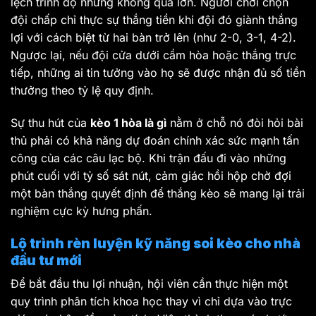
lệch trình độ nhưng không quá lớn. Người chơi chọn
đội chấp chỉ thực sự thắng tiền khi đội đó giành thắng
lợi với cách biệt từ hai bàn trở lên (như 2-0, 3-1, 4-2).
Ngược lại, nếu đội cửa dưới cầm hòa hoặc thắng trực
tiếp, những ai tin tưởng vào họ sẽ được nhận đủ số tiền
thưởng theo tỷ lệ quy định.
Sự thu hút của
kèo 1 hòa là gì
nằm ở chỗ nó đòi hỏi bài
thủ phải có khả năng dự đoán chính xác sức mạnh tấn
công của các câu lạc bộ. Khi trận đấu đi vào những
phút cuối với tỷ số sát nút, cảm giác hồi hộp chờ đợi
một bàn thắng quyết định để thắng kèo sẽ mang lại trải
nghiệm cực kỳ hưng phấn.
Lộ trình rèn luyện kỹ năng soi kèo cho nhà
đầu tư mới
Để bắt đầu thu lợi nhuận, hội viên cần thực hiện một
quy trình phân tích khoa học thay vì chỉ dựa vào trực