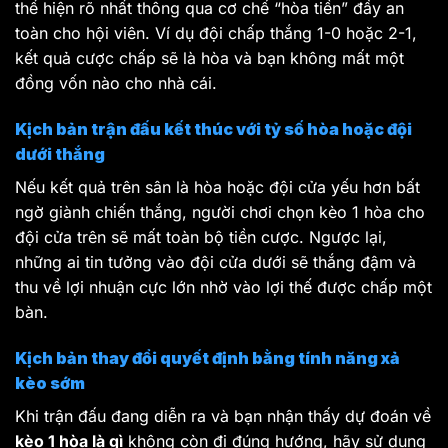
thể hiện rõ nhất thông qua cơ chế “hòa tiền” đầy an
toàn cho hội viên. Ví dụ đội chấp thắng 1-0 hoặc 2-1,
kết quả cược chấp sẽ là hòa và bạn không mất một
đồng vốn nào cho nhà cái.
Kịch bản trận đấu kết thúc với tỷ số hòa hoặc đội
dưới thắng
Nếu kết quả trên sân là hòa hoặc đội cửa yếu hơn bất
ngờ giành chiến thắng, người chơi chọn kèo 1 hòa cho
đội cửa trên sẽ mất toàn bộ tiền cược. Ngược lại,
những ai tin tưởng vào đội cửa dưới sẽ thắng đậm và
thu về lợi nhuận cực lớn nhờ vào lợi thế được chấp một
bàn.
Kịch bản thay đổi quyết định bằng tính năng xả
kèo sớm
Khi trận đấu đang diễn ra và bạn nhận thấy dự đoán về
kèo 1 hòa là gì
không còn đi đúng hướng, hãy sử dụng