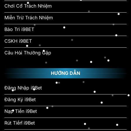
Chơi Có Trách Nhiệm
Miễn Trừ Trách Nhiệm
Bảo Trì i9BET
CSKH i9BET
Câu Hỏi Thường Gặp
HƯỚNG DẪN
Đăng Nhập i9Bet
Đăng Ký i9Bet
Nạp Tiền i9Bet
Rút Tiền i9Bet