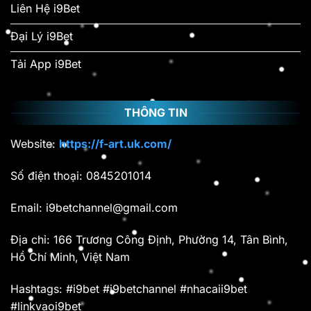
Liên Hệ i9Bet
Đại Lý i9Bet
Tải App i9Bet
THÔNG TIN
Website:
https://f-art.uk.com/
Số điện thoại: 0845201014
Email:
i9betchannel@gmail.com
Địa chỉ: 166 Trương Công Định, Phường 14, Tân Bình,
Hồ Chí Minh, Việt Nam
Hashtags: #i9bet #i9betchannel #nhacaii9bet
#linkvaoi9bet