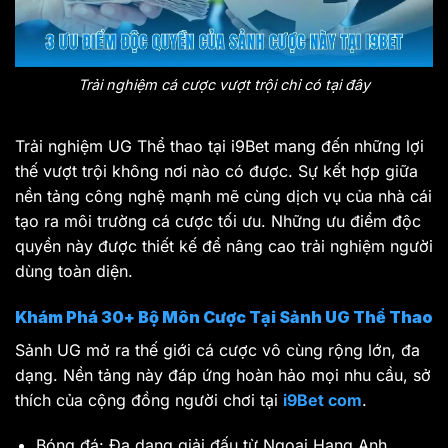
Trải nghiệm cá cược vượt trội chỉ có tại đây
Trải nghiệm UG Thể thao tại i9Bet mang đến những lợi
thế vượt trội không nơi nào có được. Sự kết hợp giữa
nền tảng công nghệ mạnh mẽ cùng dịch vụ của nhà cái
tạo ra môi trường cá cược tối ưu. Những ưu điểm độc
quyền này được thiết kế để nâng cao trải nghiệm người
dùng toàn diện.
Khám Phá 30+ Bộ Môn Cược Tại Sảnh UG Thể Thao
Sảnh UG mở ra thế giới cá cược vô cùng rộng lớn, đa
dạng. Nền tảng này đáp ứng hoàn hảo mọi nhu cầu, sở
thích của cộng đồng người chơi tại
i9Bet com
.
Bóng đá: Đa dạng giải đấu từ Ngoại Hạng Anh,