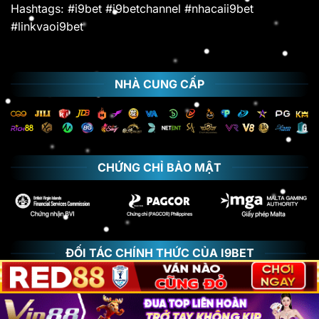
Hashtags: #i9bet #i9betchannel #nhacaii9bet
#linkvaoi9bet
NHÀ CUNG CẤP
CHỨNG CHỈ BẢO MẬT
ĐỐI TÁC CHÍNH THỨC CỦA I9BET