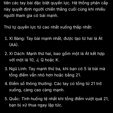
tiên các tay bài đặc biệt quyền lực. Hệ thống phân cấp
này quyết định người chiến thắng cuối cùng khi nhiều
người tham gia có bài mạnh.
Thứ tự quyền lực từ cao nhất xuống thấp nhất:
Xì Bàng: Tay bài mạnh nhất, được tạo từ hai lá Át
(AA).
Xì Dách: Mạnh thứ hai, bao gồm một lá Át kết hợp
với một lá 10, J, Q hoặc K.
Ngũ Linh: Tay mạnh thứ ba, khi bạn có 5 lá bài mà
tổng điểm vẫn nhỏ hơn hoặc bằng 21.
Điểm số thông thường: Các tay có tổng từ 21 trở
xuống, càng cao càng mạnh.
Quắc: Tình huống tệ nhất khi tổng điểm vượt quá 21,
bạn bị xử thua ngay lập tức.