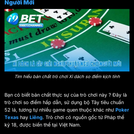
Người Mới
Tìm hiểu bản chất trò chơi Xì dách so điểm kịch tính
Bạn có biết bản chất thực sự của trò chơi này ? Đây là
trò chơi so điểm hấp dẫn, sử dụng bộ Tây tiêu chuẩn
52 lá, tương tự nhiều game quen thuộc khác như
Poker
Texas
hay
Liêng
. Trò chơi có nguồn gốc từ Pháp thế
kỷ 18, được biến thể tại Việt Nam.