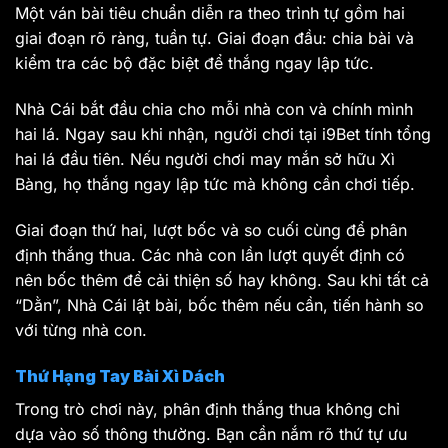
Một ván bài tiêu chuẩn diễn ra theo trình tự gồm hai
giai đoạn rõ ràng, tuần tự. Giai đoạn đầu: chia bài và
kiểm tra các bộ đặc biệt để thắng ngay lập tức.
Nhà Cái bắt đầu chia cho mỗi nhà con và chính mình
hai lá. Ngay sau khi nhận, người chơi tại i9Bet tính tổng
hai lá đầu tiên. Nếu người chơi may mắn sở hữu Xì
Bàng, họ thắng ngay lập tức mà không cần chơi tiếp.
Giai đoạn thứ hai, lượt bốc và so cuối cùng để phân
định thắng thua. Các nhà con lần lượt quyết định có
nên bốc thêm để cải thiện số hay không. Sau khi tất cả
“Dằn”, Nhà Cái lật bài, bốc thêm nếu cần, tiến hành so
với từng nhà con.
Thứ Hạng Tay Bài Xì Dách
Trong trò chơi này, phân định thắng thua không chỉ
dựa vào số thông thường. Bạn cần nắm rõ thứ tự ưu