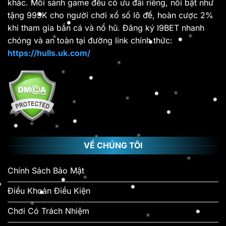
khác. Mỗi sảnh game đều có ưu đãi riêng, nổi bật như
tặng 999K cho người chơi xổ số lô đề, hoàn cược 2%
khi tham gia bắn cá và nổ hũ. Đăng ký I9BET nhanh
chóng và an toàn tại đường link chính thức:
https://hulls.uk.com/
VỀ CHÚNG TÔI
Chính Sách Bảo Mật
Điều Khoản Điều Kiện
Chơi Có Trách Nhiệm