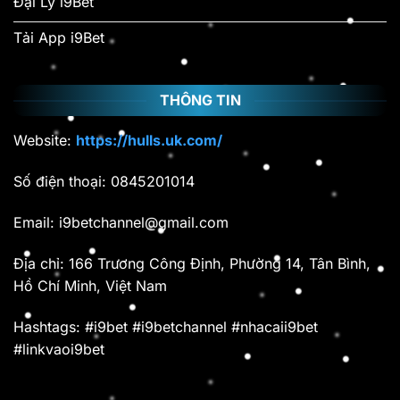
Đại Lý i9Bet
Tải App i9Bet
THÔNG TIN
Website:
https://hulls.uk.com/
Số điện thoại: 0845201014
Email:
i9betchannel@gmail.com
Địa chỉ: 166 Trương Công Định, Phường 14, Tân Bình,
Hồ Chí Minh, Việt Nam
Hashtags: #i9bet #i9betchannel #nhacaii9bet
#linkvaoi9bet