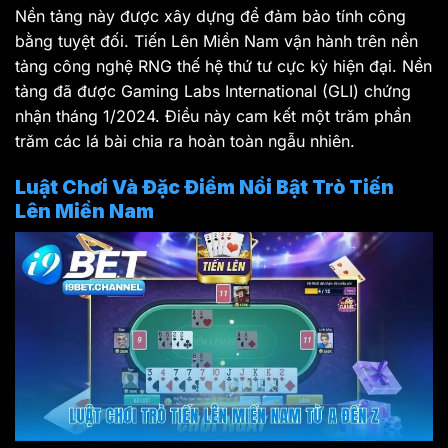
Nền tảng này được xây dựng để đảm bảo tính công
bằng tuyệt đối. Tiến Lên Miền Nam vận hành trên nền
tảng công nghệ RNG thế hệ thứ tư cực kỳ hiện đại. Nền
tảng đã được Gaming Labs International (GLI) chứng
nhận tháng 1/2024. Điều này cam kết một trăm phần
trăm các lá bài chia ra hoàn toàn ngẫu nhiên.
Luật Chơi Và Đặc Điểm Nổi Bật Trò Tiến
Lên Miền Nam