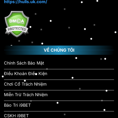
https://hulls.uk.com/
VỀ CHÚNG TÔI
Chính Sách Bảo Mật
Điều Khoản Điều Kiện
Chơi Có Trách Nhiệm
Miễn Trừ Trách Nhiệm
Bảo Trì i9BET
CSKH i9BET