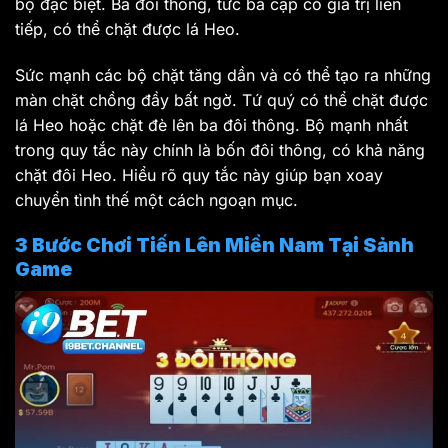
bộ đặc biệt. Ba đôi thông, tức ba cặp có giá trị liên
tiếp, có thể chặt được lá Heo.
Sức mạnh các bộ chặt tăng dần và có thể tạo ra những
màn chặt chồng đầy bất ngờ. Tứ quý có thể chặt được
lá Heo hoặc chặt đè lên ba đôi thông. Bộ mạnh nhất
trong quy tắc này chính là bốn đôi thông, có khả năng
chặt đôi Heo. Hiểu rõ quy tắc này giúp bạn xoay
chuyển tình thế một cách ngoạn mục.
3 Bước Chơi Tiến Lên Miền Nam Tại Sảnh
Game