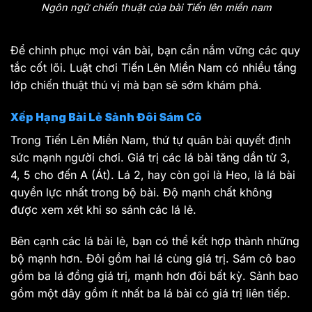
Ngôn ngữ chiến thuật của bài Tiến lên miền nam
Để chinh phục mọi ván bài, bạn cần nắm vững các quy
tắc cốt lõi. Luật chơi Tiến Lên Miền Nam có nhiều tầng
lớp chiến thuật thú vị mà bạn sẽ sớm khám phá.
Xếp Hạng Bài Lẻ Sảnh Đôi Sám Cô
Trong Tiến Lên Miền Nam, thứ tự quân bài quyết định
sức mạnh người chơi. Giá trị các lá bài tăng dần từ 3,
4, 5 cho đến A (Át). Lá 2, hay còn gọi là Heo, là lá bài
quyền lực nhất trong bộ bài. Độ mạnh chất không
được xem xét khi so sánh các lá lẻ.
Bên cạnh các lá bài lẻ, bạn có thể kết hợp thành những
bộ mạnh hơn. Đôi gồm hai lá cùng giá trị. Sám cô bao
gồm ba lá đồng giá trị, mạnh hơn đôi bất kỳ. Sảnh bao
gồm một dây gồm ít nhất ba lá bài có giá trị liên tiếp.