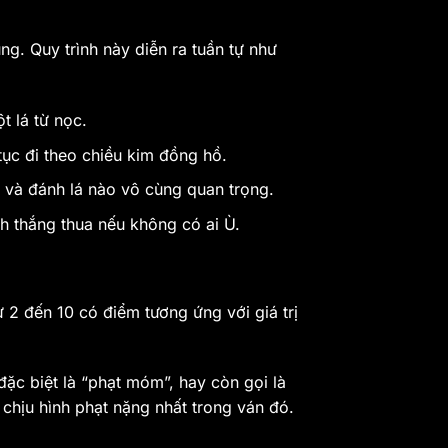
g. Quy trình này diễn ra tuần tự như
t lá từ nọc.
tục đi theo chiều kim đồng hồ.
o và đánh lá nào vô cùng quan trọng.
h thắng thua nếu không có ai Ù.
 2 đến 10 có điểm tương ứng với giá trị
đặc biệt là “phạt móm”, hay còn gọi là
chịu hình phạt nặng nhất trong ván đó.