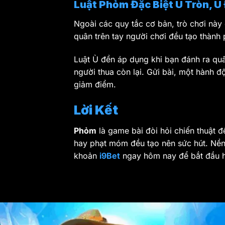
Luật Phỏm Đặc Biệt Ù Tròn, Ù 
Ngoài các quy tắc cơ bản, trò chơi này 
quân trên tay người chơi đều tạo thành
Luật Ù đền áp dụng khi bạn đánh ra quâ
người thua còn lại. Gửi bài, một hành 
giảm điểm.
Lời Kết
Phỏm
là game bài đòi hỏi chiến thuật đ
hay phạt móm đều tạo nên sức hút. Nền 
khoản
i9Bet
ngay hôm nay để bắt đầu hà