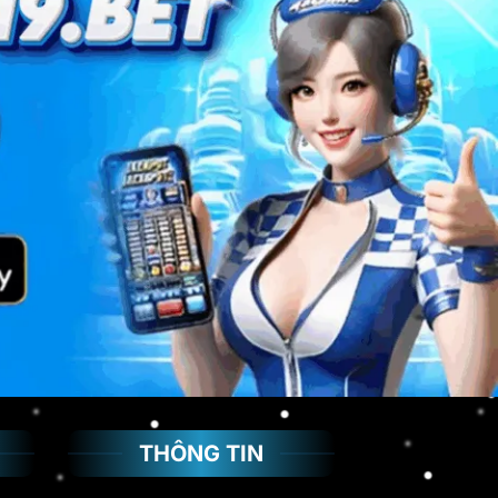
THÔNG TIN