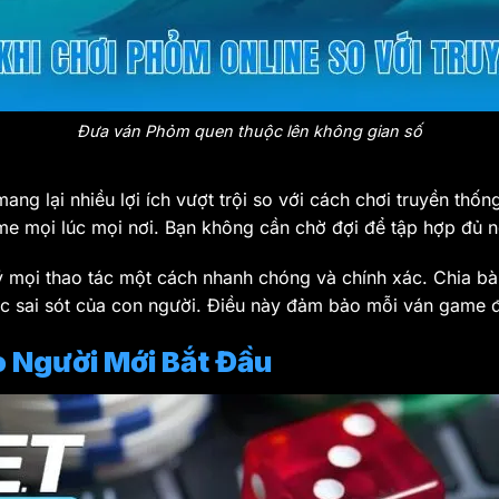
Đưa ván Phỏm quen thuộc lên không gian số
ang lại nhiều lợi ích vượt trội so với cách chơi truyền thống
e mọi lúc mọi nơi. Bạn không cần chờ đợi để tập hợp đủ n
ý mọi thao tác một cách nhanh chóng và chính xác. Chia bài
ác sai sót của con người. Điều này đảm bảo mỗi ván game 
 Người Mới Bắt Đầu