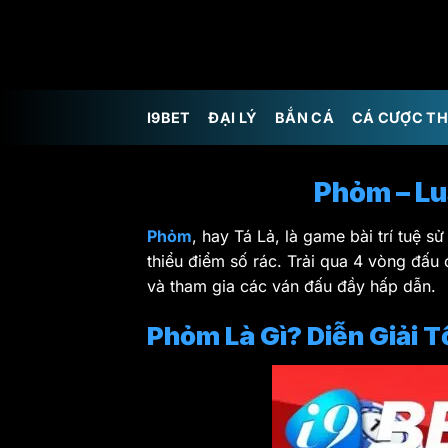
Bỏ
qua
nội
dung
I9BET
ĐẠI LÝ
BẮN CÁ
CÁ CƯỢC TH
Phỏm – Lu
Phỏm
, hay Tá Lả, là game bài trí tuệ 
thiểu điểm số rác. Trải qua 4 vòng đấu 
và tham gia các ván đấu đầy hấp dẫn.
Phỏm Là Gì? Diễn Giải 