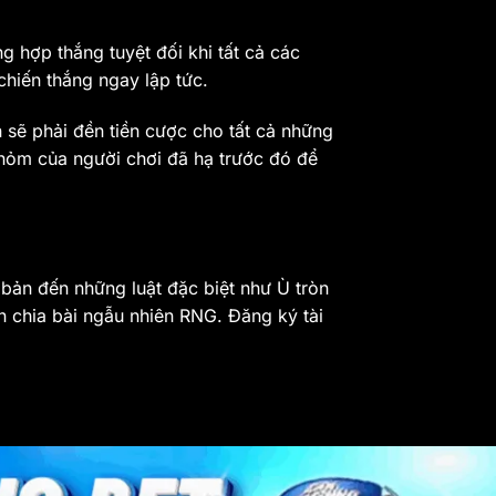
g hợp thắng tuyệt đối khi tất cả các
chiến thắng ngay lập tức.
 sẽ phải đền tiền cược cho tất cả những
phỏm của người chơi đã hạ trước đó để
 bản đến những luật đặc biệt như Ù tròn
n chia bài ngẫu nhiên RNG. Đăng ký tài