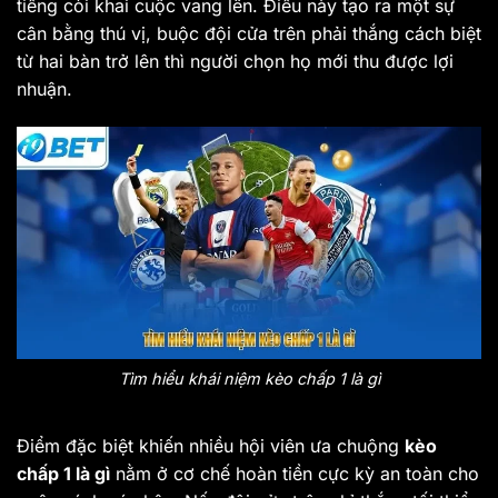
tiếng còi khai cuộc vang lên. Điều này tạo ra một sự
cân bằng thú vị, buộc đội cửa trên phải thắng cách biệt
từ hai bàn trở lên thì người chọn họ mới thu được lợi
nhuận.
Tìm hiểu khái niệm kèo chấp 1 là gì
Điểm đặc biệt khiến nhiều hội viên ưa chuộng
kèo
chấp 1 là gì
nằm ở cơ chế hoàn tiền cực kỳ an toàn cho