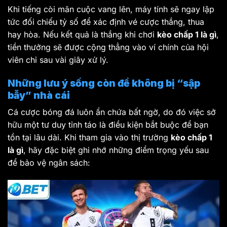
Khi tiếng còi mãn cuộc vang lên, máy tính sẽ ngay lập
tức đối chiếu tỷ số để xác định vé cược thắng, thua
hay hòa. Nếu kết quả là thắng khi chơi
kèo chấp 1 là gì
,
tiền thưởng sẽ được cộng thẳng vào ví chính của hội
viên chỉ sau vài giây xử lý.
Những lưu ý sống còn để không bị “sập
bẫy” nhà cái
Cá cược bóng đá luôn ẩn chứa bất ngờ, do đó việc sở
hữu một tư duy tỉnh táo là điều kiện bắt buộc để bạn
tồn tại lâu dài. Khi tham gia vào thị trường
kèo chấp 1
là gì
, hãy đặc biệt ghi nhớ những điểm trọng yếu sau
để bảo vệ ngân sách: