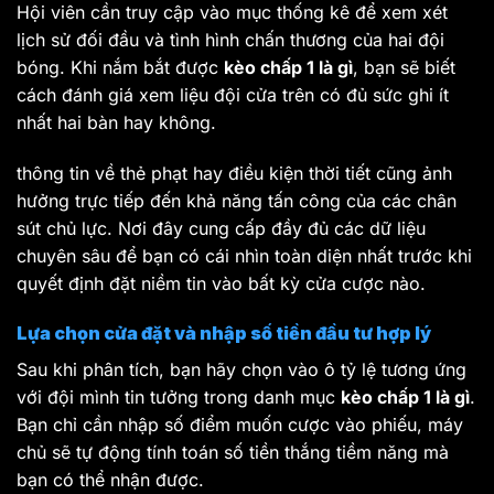
Hội viên cần truy cập vào mục thống kê để xem xét
lịch sử đối đầu và tình hình chấn thương của hai đội
bóng. Khi nắm bắt được
kèo chấp 1 là gì
, bạn sẽ biết
cách đánh giá xem liệu đội cửa trên có đủ sức ghi ít
nhất hai bàn hay không.
thông tin về thẻ phạt hay điều kiện thời tiết cũng ảnh
hưởng trực tiếp đến khả năng tấn công của các chân
sút chủ lực. Nơi đây cung cấp đầy đủ các dữ liệu
chuyên sâu để bạn có cái nhìn toàn diện nhất trước khi
quyết định đặt niềm tin vào bất kỳ cửa cược nào.
Lựa chọn cửa đặt và nhập số tiền đầu tư hợp lý
Sau khi phân tích, bạn hãy chọn vào ô tỷ lệ tương ứng
với đội mình tin tưởng trong danh mục
kèo chấp 1 là gì
.
Bạn chỉ cần nhập số điểm muốn cược vào phiếu, máy
chủ sẽ tự động tính toán số tiền thắng tiềm năng mà
bạn có thể nhận được.