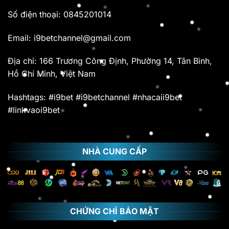
Số điện thoại: 0845201014
Email:
i9betchannel@gmail.com
Địa chỉ: 166 Trương Công Định, Phường 14, Tân Bình,
Hồ Chí Minh, Việt Nam
Hashtags: #i9bet #i9betchannel #nhacaii9bet
#linkvaoi9bet
NHÀ CUNG CẤP
CHỨNG CHỈ BẢO MẬT