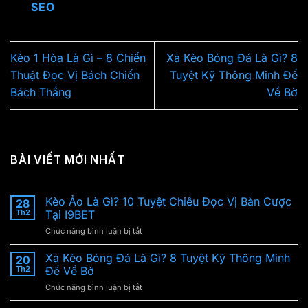
SEO
Kèo 1 Hòa Là Gì – 8 Chiến
Xả Kèo Bóng Đá Là Gì? 8
Thuật Đọc Vị Bách Chiến
Tuyệt Kỹ Thông Minh Để
Bách Thắng
Về Bờ
BÀI VIẾT MỚI NHẤT
Kèo Ảo Là Gì? 10 Tuyệt Chiêu Đọc Vị Bàn Cược
28
Th2
Tại I9BET
Chức năng bình luận bị tắt
ở
Kèo
Ảo
Xả Kèo Bóng Đá Là Gì? 8 Tuyệt Kỹ Thông Minh
20
Là
Th2
Để Về Bờ
Gì?
Chức năng bình luận bị tắt
ở
10
Xả
Tuyệt