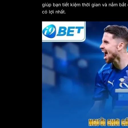
giúp bạn tiết kiệm thời gian và nắm bắ
có lợi nhất.