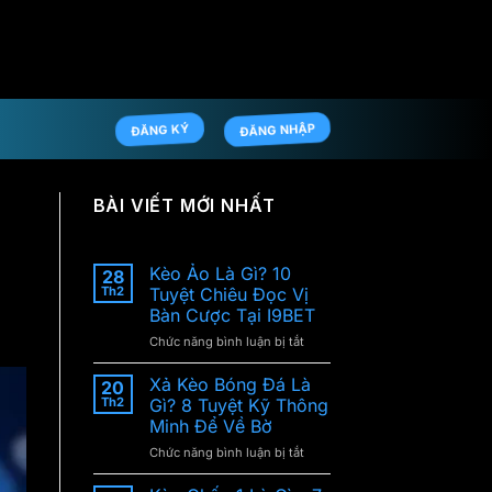
ĐĂNG NHẬP
ĐĂNG KÝ
BÀI VIẾT MỚI NHẤT
Kèo Ảo Là Gì? 10
28
Th2
Tuyệt Chiêu Đọc Vị
Bàn Cược Tại I9BET
Chức năng bình luận bị tắt
ở
Kèo
Ảo
Xả Kèo Bóng Đá Là
20
Là
Th2
Gì? 8 Tuyệt Kỹ Thông
Gì?
Minh Để Về Bờ
10
Chức năng bình luận bị tắt
ở
Tuyệt
Xả
Chiêu
Kèo
Đọc