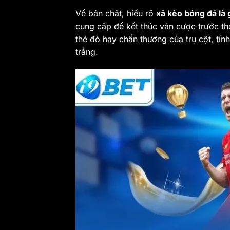
Về bản chất, hiểu rõ
xả kèo bóng đá là 
cung cấp để kết thúc ván cược trước th
thẻ đỏ hay chấn thương của trụ cột, tín
trắng.