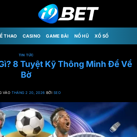
Ể THAO
CASINO
GAME BÀI
NỔ HŨ
XỔ SỐ
TIN TỨC
Gì? 8 Tuyệt Kỹ Thông Minh Để Về
Bờ
G VÀO
THÁNG 2 20, 2026
BỞI
SEO