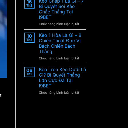
Kèo Chấp 1 Là Gì – 7
16
Bóng
Vị
Th2
Bí Quyết Soi Kèo
Đá
Bàn
Chắc Thắng Tại
Là
Cược
I9BET
Gì?
Tại
8
Chức năng bình luận bị tắt
I9BET
ở
Tuyệt
Kèo
Kỹ
Chấp
Kèo 1 Hòa Là Gì – 8
10
Thông
1
Th2
Chiến Thuật Đọc Vị
Minh
Là
Bách Chiến Bách
Để
Gì
Thắng
Về
–
Bờ
7
Chức năng bình luận bị tắt
ở
Bí
Kèo
Quyết
1
Kèo Trên Kèo Dưới Là
06
Soi
Hòa
Th2
Gì? Bí Quyết Thắng
Kèo
Là
Lớn Cực Đã Tại
Chắc
Gì
I9BET
Thắng
–
Tại
8
Chức năng bình luận bị tắt
ở
t
I9BET
Chiến
Kèo
Thuật
Trên
Đọc
Kèo
Vị
Dưới
Bách
Là
Chiến
Gì?
Bách
Bí