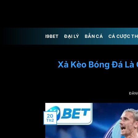
Bỏ
qua
nội
dung
I9BET
ĐẠI LÝ
BẮN CÁ
CÁ CƯỢC TH
Xả Kèo Bóng Đá Là 
ĐĂN
20
Th2