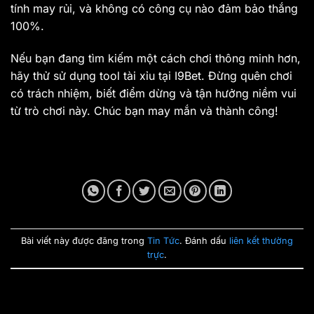
tính may rủi, và không có công cụ nào đảm bảo thắng
100%.
Nếu bạn đang tìm kiếm một cách chơi thông minh hơn,
hãy thử sử dụng tool tài xỉu tại I9Bet. Đừng quên chơi
có trách nhiệm, biết điểm dừng và tận hưởng niềm vui
từ trò chơi này. Chúc bạn may mắn và thành công!
Bài viết này được đăng trong
Tin Tức
. Đánh dấu
liên kết thường
trực
.