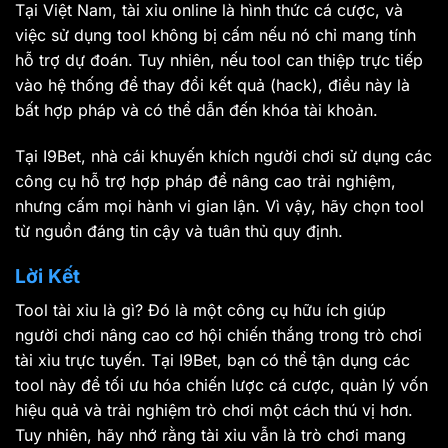
Tại Việt Nam, tài xỉu online là hình thức cá cược, và
việc sử dụng tool không bị cấm nếu nó chỉ mang tính
hỗ trợ dự đoán. Tuy nhiên, nếu tool can thiệp trực tiếp
vào hệ thống để thay đổi kết quả (hack), điều này là
bất hợp pháp và có thể dẫn đến khóa tài khoản.
Tại I9Bet, nhà cái khuyến khích người chơi sử dụng các
công cụ hỗ trợ hợp pháp để nâng cao trải nghiệm,
nhưng cấm mọi hành vi gian lận. Vì vậy, hãy chọn tool
từ nguồn đáng tin cậy và tuân thủ quy định.
Lời Kết
Tool tài xỉu là gì? Đó là một công cụ hữu ích giúp
người chơi nâng cao cơ hội chiến thắng trong trò chơi
tài xỉu trực tuyến. Tại I9Bet, bạn có thể tận dụng các
tool này để tối ưu hóa chiến lược cá cược, quản lý vốn
hiệu quả và trải nghiệm trò chơi một cách thú vị hơn.
Tuy nhiên, hãy nhớ rằng tài xỉu vẫn là trò chơi mang