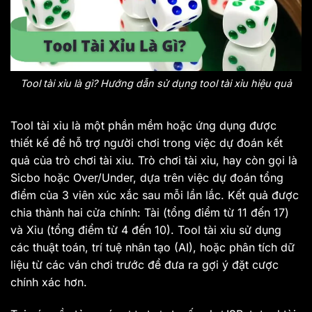
Tool tài xỉu là gì? Hướng dẫn sử dụng tool tài xỉu hiệu quả
Tool tài xỉu là một phần mềm hoặc ứng dụng được
thiết kế để hỗ trợ người chơi trong việc dự đoán kết
quả của trò chơi tài xỉu. Trò chơi tài xỉu, hay còn gọi là
Sicbo hoặc Over/Under, dựa trên việc dự đoán tổng
điểm của 3 viên xúc xắc sau mỗi lần lắc. Kết quả được
chia thành hai cửa chính: Tài (tổng điểm từ 11 đến 17)
và Xỉu (tổng điểm từ 4 đến 10). Tool tài xỉu sử dụng
các thuật toán, trí tuệ nhân tạo (AI), hoặc phân tích dữ
liệu từ các ván chơi trước để đưa ra gợi ý đặt cược
chính xác hơn.