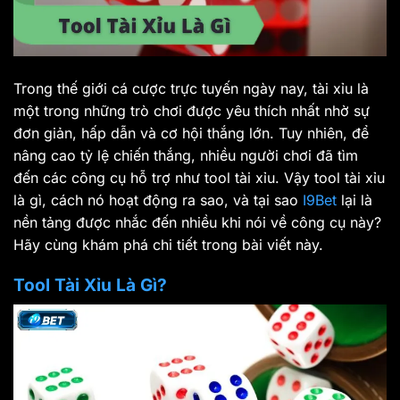
Trong thế giới cá cược trực tuyến ngày nay, tài xỉu là
một trong những trò chơi được yêu thích nhất nhờ sự
đơn giản, hấp dẫn và cơ hội thắng lớn. Tuy nhiên, để
nâng cao tỷ lệ chiến thắng, nhiều người chơi đã tìm
đến các công cụ hỗ trợ như tool tài xỉu. Vậy tool tài xỉu
là gì, cách nó hoạt động ra sao, và tại sao
I9Bet
lại là
nền tảng được nhắc đến nhiều khi nói về công cụ này?
Hãy cùng khám phá chi tiết trong bài viết này.
Tool Tài Xỉu Là Gì?