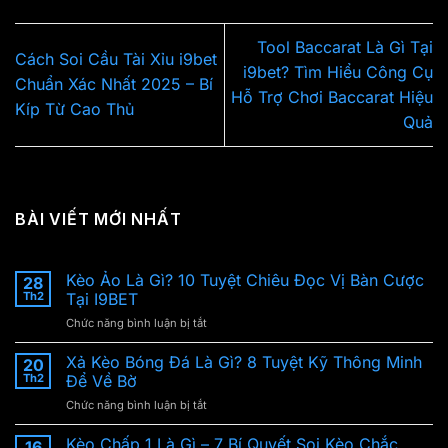
Tool Baccarat Là Gì Tại
Cách Soi Cầu Tài Xỉu i9bet
i9bet? Tìm Hiểu Công Cụ
Chuẩn Xác Nhất 2025 – Bí
Hỗ Trợ Chơi Baccarat Hiệu
Kíp Từ Cao Thủ
Quả
BÀI VIẾT MỚI NHẤT
Kèo Ảo Là Gì? 10 Tuyệt Chiêu Đọc Vị Bàn Cược
28
Th2
Tại I9BET
Chức năng bình luận bị tắt
ở
Kèo
Ảo
Xả Kèo Bóng Đá Là Gì? 8 Tuyệt Kỹ Thông Minh
20
Là
Th2
Để Về Bờ
Gì?
Chức năng bình luận bị tắt
ở
10
Xả
Tuyệt
Kèo
Kèo Chấp 1 Là Gì – 7 Bí Quyết Soi Kèo Chắc
Chiêu
16