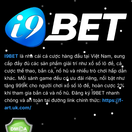
I9BET
là nhà cái cá cược hàng đầu tại Việt Nam, cung
cấp đầy đủ các sản phẩm giải trí như xổ số lô đề, cá
cược thể thao, bắn cá, nổ hũ và nhiều trò chơi hấp dẫn
khác. Mỗi sảnh game đều có ưu đãi riêng, nổi bật như
tặng 999K cho người chơi xổ số lô đề, hoàn cược 2%
khi tham gia bắn cá và nổ hũ. Đăng ký I9BET nhanh
chóng và an toàn tại đường link chính thức:
https://f-
art.uk.com/