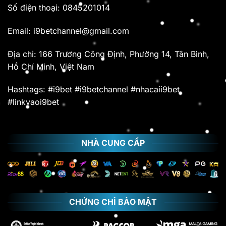
Số điện thoại: 0845201014
Email:
i9betchannel@gmail.com
Địa chỉ: 166 Trương Công Định, Phường 14, Tân Bình,
Hồ Chí Minh, Việt Nam
Hashtags: #i9bet #i9betchannel #nhacaii9bet
#linkvaoi9bet
NHÀ CUNG CẤP
CHỨNG CHỈ BẢO MẬT